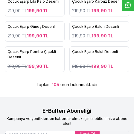
Çocuk Eşarp Lila Kalp Desenli
Çocuk Eşarp Karpuz Desenli
Yeni
Yeni
Favorilere Ekle
Favorilere Ekle
%
9
%
9
219,90
TL
199,90
TL
219,90
TL
199,90
TL
Çocuk Eşarp Güneş Desenli
Çocuk Eşarp Balon Desenli
Yeni
Yeni
Favorilere Ekle
Favorilere Ekle
%
9
%
9
219,90
TL
199,90
TL
219,90
TL
199,90
TL
Çocuk Eşarp Pembe Çiçekli
Çocuk Eşarp Bulut Desenli
Yeni
Yeni
Favorilere Ekle
Favorilere Ekle
Desenli
%
9
%
9
219,90
TL
199,90
TL
219,90
TL
199,90
TL
Toplam
105
ürün bulunmaktadır.
E-Bülten Aboneliği
Kampanya ve yeniliklerden haberdar olmak için e-bültenimize abone
olun!
Kayıt Ol