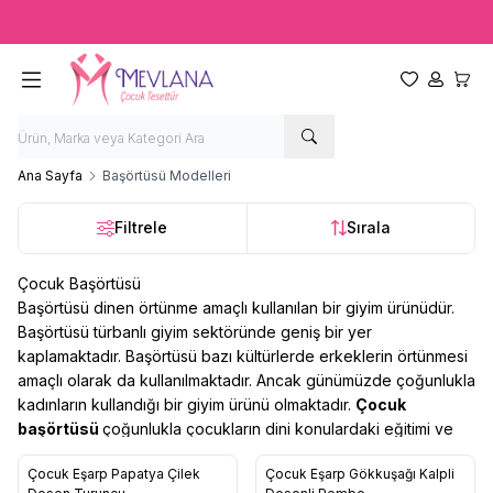
Ücretsiz kargo fırsatı -
2000 TL
üzeri siparişlerde
Favorilerim
Hesabım
Sepet
Ana Sayfa
Başörtüsü Modelleri
Filtrele
Sırala
Çocuk Başörtüsü
Başörtüsü dinen örtünme amaçlı kullanılan bir giyim ürünüdür.
Başörtüsü türbanlı giyim sektöründe geniş bir yer
kaplamaktadır. Başörtüsü bazı kültürlerde erkeklerin örtünmesi
amaçlı olarak da kullanılmaktadır. Ancak günümüzde çoğunlukla
kadınların kullandığı bir giyim ürünü olmaktadır.
Çocuk
başörtüsü
çoğunlukla çocukların dini konulardaki eğitimi ve
öğretimi için kullanılmaktadır. Günlük yaşantıda da çocuk
Çocuk Eşarp Papatya Çilek
Çocuk Eşarp Gökkuşağı Kalpli
başörtüsü
kullanımına rastlamak mümkündür. Günlük kullanımlar
Yeni
Yeni