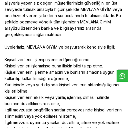
alışveriş yapan siz değerli müşterilerimizin güvenliğini en üst
seviyede tutmak amacıyla hiçbir şekilde MEVLANA GİYİM veya
ona hizmet veren şirketlerin sunucularında tutulmamaktadır. Bu
şekilde ödemeye yönelik tüm işlemlerin MEVLANA GİYİM
arayüzü üzerinden banka ve bilgisayarınız arasında
gerçekleşmesi sağlanmaktadır.
Üyelerimiz, MEVLANA GİYİM’ye başvurarak kendisiyle ilgili;
W
h
t
s
a
p
p
D
e
s
e
H
a
t
t
Kişisel verilerin işlenip işlenmediğini öğrenme,
Kişisel verileri işlenmişse buna ilişkin bilgi talep etme,
Kişisel verilerin işlenme amacını ve bunların amacına uygun
kullanılıp kullanılmadığını öğrenme,
Yurt içinde veya yurt dışında kişisel verilerin aktarıldığı üçüncü
kişileri bilme,
Kişisel verilerin eksik veya yanlış işlenmiş olması halinde
bunların düzeltilmesini isteme,
İlgili mevzuatta öngörülen şartlar çerçevesinde kişisel verilerin
silinmesini veya yok edilmesini isteme,
İlgili mevzuat uyarınca yapılan düzeltme, silme ve yok edilme