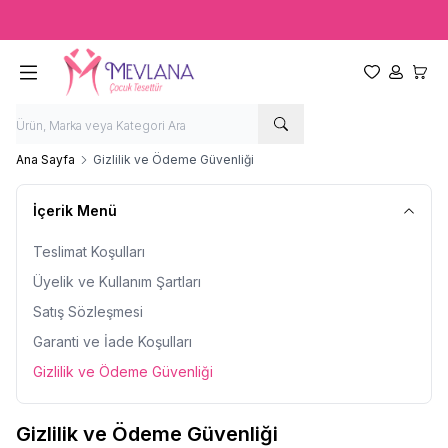
Ücretsiz kargo fırsatı -
2000 TL
üzeri siparişlerde
Favorilerim
Hesabım
Sepet
Ana Sayfa
Gizlilik ve Ödeme Güvenliği
İçerik Menü
Teslimat Koşulları
Üyelik ve Kullanım Şartları
Satış Sözleşmesi
Garanti ve İade Koşulları
Gizlilik ve Ödeme Güvenliği
Gizlilik ve Ödeme Güvenliği