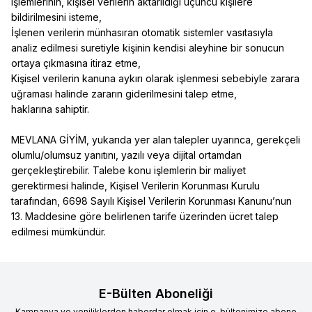
işlemlerinin, kişisel verilerin aktarıldığı üçüncü kişilere
bildirilmesini isteme,
İşlenen verilerin münhasıran otomatik sistemler vasıtasıyla
analiz edilmesi suretiyle kişinin kendisi aleyhine bir sonucun
ortaya çıkmasına itiraz etme,
Kişisel verilerin kanuna aykırı olarak işlenmesi sebebiyle zarara
uğraması halinde zararın giderilmesini talep etme,
haklarına sahiptir.
MEVLANA GİYİM, yukarıda yer alan talepler uyarınca, gerekçeli
olumlu/olumsuz yanıtını, yazılı veya dijital ortamdan
gerçekleştirebilir. Talebe konu işlemlerin bir maliyet
gerektirmesi halinde, Kişisel Verilerin Korunması Kurulu
tarafından, 6698 Sayılı Kişisel Verilerin Korunması Kanunu’nun
13. Maddesine göre belirlenen tarife üzerinden ücret talep
edilmesi mümkündür.
E-Bülten Aboneliği
Kampanya ve yeniliklerden haberdar olmak için e-bültenimize abone