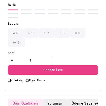
Renk:
Beden:
4-5
5-6
6-7
7-8
8-9
9-10
Adet
Sepete Ekle
Koleksiyon
Fiyat Alarmı
Ürün Özellikleri
Yorumlar
Ödeme Seçenekleri