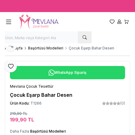
Ücretsiz kargo fırsatı -
2000 TL
üzeri siparişlerde
Favorilerim
Hesabım
Sepet
Paylaş
Ana Sayfa
Başörtüsü Modelleri
Çocuk Eşarp Bahar Desen
Favoriye Ekle
WhatsApp Sipariş
Mevlana Çocuk Tesettür
Çocuk Eşarp Bahar Desen
Ürün Kodu:
T1266
(0)
219,90
TL
Sepete Ekle
199,90
TL
Daha Fazla
Başörtüsü Modelleri