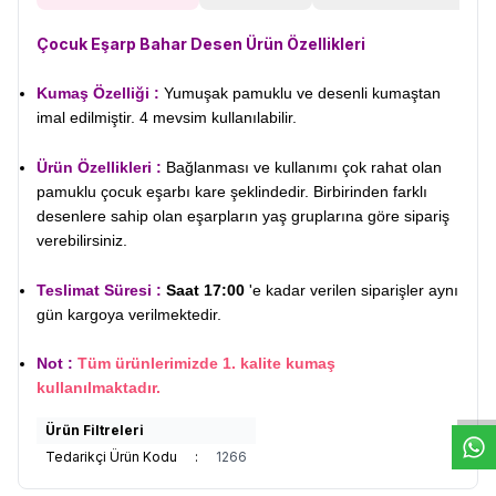
Çocuk Eşarp Bahar Desen
Ürün Özellikleri
Kumaş Özelliği :
Yumuşak pamuklu ve desenli kumaştan
imal edilmiştir. 4 mevsim kullanılabilir.
Ürün Özellikleri :
Bağlanması ve kullanımı çok rahat olan
pamuklu çocuk eşarbı kare şeklindedir. Birbirinden farklı
desenlere sahip olan eşarpların yaş gruplarına göre sipariş
verebilirsiniz.
Teslimat Süresi :
Saat 17:00
'e kadar verilen siparişler aynı
gün kargoya verilmektedir.
W
h
t
s
a
p
p
D
e
s
e
H
a
t
t
Not :
Tüm ürünlerimizde 1. kalite kumaş
kullanılmaktadır.
Ürün Filtreleri
Tedarikçi Ürün Kodu
:
1266