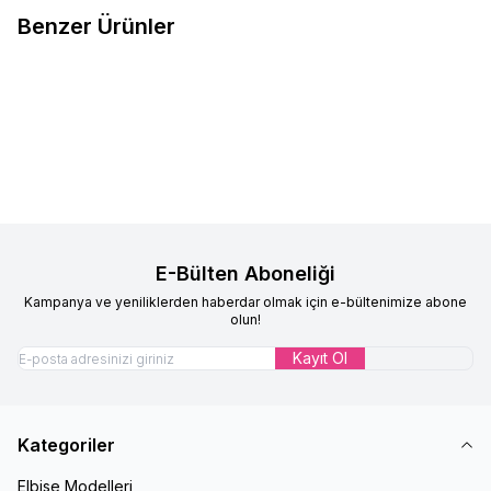
Benzer Ürünler
Çocuk Eşarp Papatya Çilek
Çocuk Eşarp Gökkuşağı Kalpli
Yeni
Yeni
Favorilere Ekle
Favorilere Ekle
Desen Turuncu
Desenli Pembe
%
9
%
9
219,90
TL
199,90
TL
219,90
TL
199,90
TL
E-Bülten Aboneliği
Kampanya ve yeniliklerden haberdar olmak için e-bültenimize abone
olun!
Kayıt Ol
Kategoriler
Elbise Modelleri