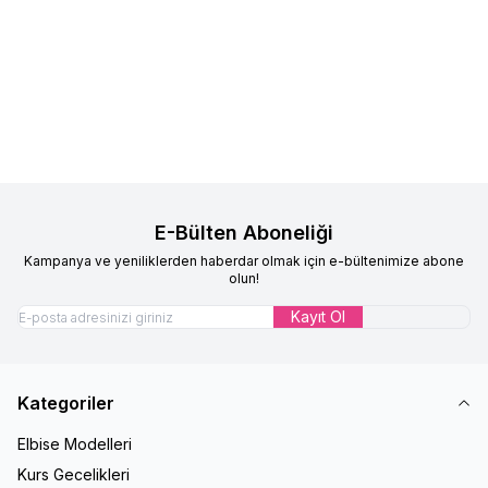
Çocuk Pratik Eşarp Ecrin Model
Çocuk Pratik Eşarp Ecrin Model
Yeni
Yeni
Favorilere Ekle
Favorilere Ekle
Şeker Pembe
Siyah
%
17
%
17
599,90
TL
499,90
TL
599,90
TL
499,90
TL
E-Bülten Aboneliği
Kampanya ve yeniliklerden haberdar olmak için e-bültenimize abone
olun!
Kayıt Ol
Kategoriler
Elbise Modelleri
Kurs Gecelikleri