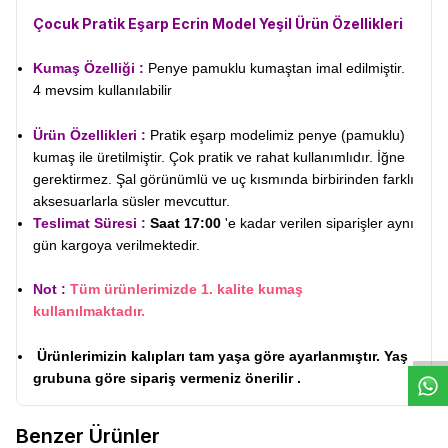
Çocuk Pratik Eşarp Ecrin Model Yeşil
Ürün Özellikleri
Kumaş Özelliği :
Penye pamuklu kumaştan imal edilmiştir.
4 mevsim kullanılabilir
Ürün Özellikleri :
Pratik eşarp modelimiz penye (pamuklu)
kumaş ile üretilmiştir. Çok pratik ve rahat kullanımlıdır. İğne
gerektirmez. Şal görünümlü ve uç kısmında birbirinden farklı
aksesuarlarla süsler mevcuttur.
Teslimat Süresi :
Saat 17:00
'e kadar verilen siparişler aynı
gün kargoya verilmektedir.
Not :
Tüm ürünlerimizde 1. kalite kumaş
W
h
t
s
a
p
p
D
e
s
e
H
a
t
t
kullanılmaktadır.
Ürünlerimizin kalıpları tam yaşa göre ayarlanmıştır. Yaş
grubuna göre sipariş vermeniz önerilir .
Benzer Ürünler