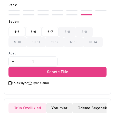
Renk:
Beden:
4-5
5-6
6-7
7-8
8-9
9-10
10-11
11-12
12-13
13-14
Adet
Sepete Ekle
Koleksiyon
Fiyat Alarmı
Ürün Özellikleri
Yorumlar
Ödeme Seçenekleri