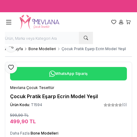
Ücretsiz kargo fırsatı -
2000 TL
üzeri siparişlerde
Favorilerim
Hesabım
Sepet
Paylaş
Ana Sayfa
Bone Modelleri
Çocuk Pratik Eşarp Ecrin Model Yeşil
Favoriye Ekle
WhatsApp Sipariş
Mevlana Çocuk Tesettür
Çocuk Pratik Eşarp Ecrin Model Yeşil
Ürün Kodu:
T1594
(0)
599,90
TL
Sepete Ekle
499,90
TL
Daha Fazla
Bone Modelleri