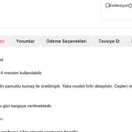
Koleksiyon
eri
Yorumlar
Ödeme Seçenekleri
Tavsiye Et
ri
4 mevsim kullanılabilir.
pamuklu kumaş ile üretilmiştir. Yaka modeli fırfır detaylıdır. Cepleri me
nı gün kargoya verilmektedir.
r.
ş grubuna göre sipariş vermeniz önerilir .