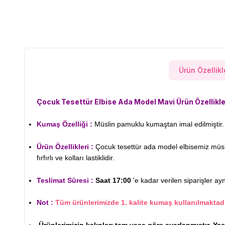
Ürün Özellikl
Çocuk Tesettür Elbise Ada Model Mavi Ürün Özellikle
Kumaş Özelliği :
Müslin pamuklu kumaştan imal edilmiştir. 
Ürün Özellikleri :
Çocuk tesettür ada model elbisemiz müslin 
fırfırlı ve kolları lastiklidir.
Teslimat Süresi :
Saat 17:00
'e kadar verilen siparişler ay
Not :
Tüm ürünlerimizde 1. kalite kumaş kullanılmaktadı
Ürünlerimizin kalıpları tam yaşa göre ayarlanmıştır. Ya