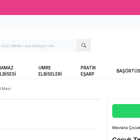
Ücretsiz kargo fırsatı -
2000 TL
üzeri siparişlerde
NAMAZ
UMRE
PRATİK
BAŞÖRTÜ
LBİSESİ
ELBİSELERİ
EŞARP
l Mavi
Mevlana Çocuk
Çocuk Te