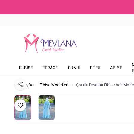
ELBİSE
FERACE
TUNİK
ETEK
ABİYE
E
Ana Sayfa
Elbise Modelleri
Çocuk Tesettür Elbise Ada Mode
Paylaş
Favoriye Ekle