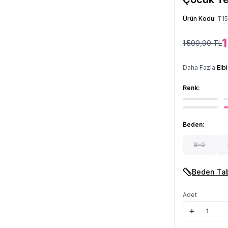
Ürün Kodu:
T1
1.599,90
TL
Daha Fazla
Elb
Renk:
Beden:
8-9
Beden Ta
Adet