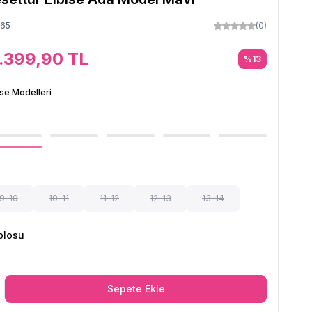
565
(0)
1.399,90
TL
%
13
ise Modelleri
9-10
10-11
11-12
12-13
13-14
blosu
Sepete Ekle