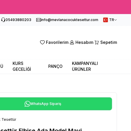
05493880203
info@mevlanacocuktesettur.com
TR
Favorilerim
Hesabım
Sepetim
KURS
KAMPANYALI
SÜ
PANÇO
GECELİĞİ
ÜRÜNLER
WhatsApp Sipariş
 Tesettür
settür Elbise Ada Model Mavi