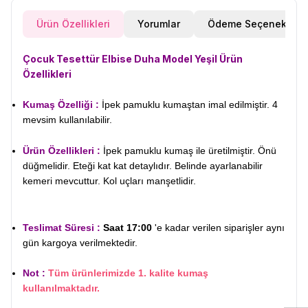
Ürün Özellikleri
Yorumlar
Ödeme Seçenekleri
Çocuk Tesettür Elbise Duha Model Yeşil
Ürün
Özellikleri
Kumaş Özelliği :
İpek pamuklu kumaştan imal edilmiştir. 4
mevsim kullanılabilir.
Ürün Özellikleri :
İpek pamuklu kumaş ile üretilmiştir. Önü
düğmelidir. Eteği kat kat detaylıdır. Belinde ayarlanabilir
kemeri mevcuttur. Kol uçları manşetlidir.
Teslimat Süresi :
Saat 17:00
'e kadar verilen siparişler aynı
gün kargoya verilmektedir.
W
h
t
s
a
p
p
D
e
s
e
H
a
t
t
Not :
Tüm ürünlerimizde 1. kalite kumaş
kullanılmaktadır.