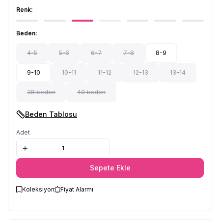
Renk:
Beden:
4-5
5-6
6-7
7-8
8-9
9-10
10-11
11-12
12-13
13-14
38 beden
40 beden
Beden Tablosu
Adet
Sepete Ekle
Koleksiyon
Fiyat Alarmı