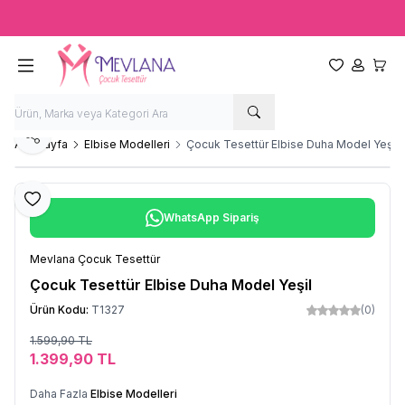
Ücretsiz kargo fırsatı -
2000 TL
üzeri siparişlerde
Favorilerim
Hesabım
Sepet
Paylaş
Ana Sayfa
Elbise Modelleri
Çocuk Tesettür Elbise Duha Model Yeşil
Favoriye Ekle
WhatsApp Sipariş
Mevlana Çocuk Tesettür
Çocuk Tesettür Elbise Duha Model Yeşil
Ürün Kodu:
T1327
(0)
1.599,90
TL
Sepete Ekle
1.399,90
TL
Daha Fazla
Elbise Modelleri