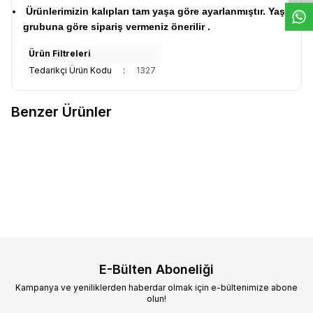
Ürünlerimizin kalıpları tam yaşa göre ayarlanmıştır. Yaş
grubuna göre sipariş vermeniz önerilir .
Ürün Filtreleri
Tedarikçi Ürün Kodu
:
1327
Benzer Ürünler
Çocuk Tesettür Elbise Fistolu
Çocuk Tesettür Elbise Fistolu
Yeni
Yeni
Favorilere Ekle
Favorilere Ekle
Kat Kat Model Pembe
Kat Kat Model
%
21
%
21
1.899,90
TL
1.499,90
TL
1.899,90
TL
1.499,90
TL
E-Bülten Aboneliği
Kampanya ve yeniliklerden haberdar olmak için e-bültenimize abone
olun!