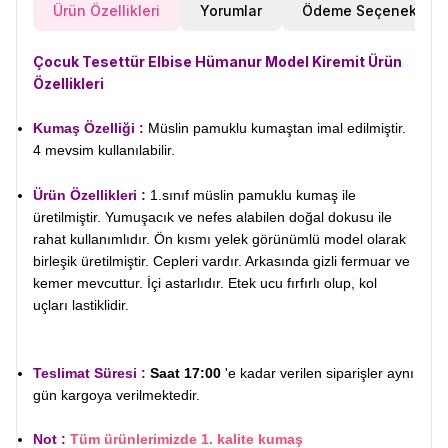
Ürün Özellikleri
Yorumlar
Ödeme Seçenekleri
Çocuk Tesettür Elbise Hümanur Model Kiremit
Ürün
Özellikleri
Kumaş Özelliği :
Müslin pamuklu kumaştan imal edilmiştir.
4 mevsim kullanılabilir.
Ürün Özellikleri :
1.
sınıf müslin pamuklu kumaş ile
üretilmiştir. Yumuşacık ve nefes alabilen doğal dokusu ile
rahat kullanımlıdır. Ön kısmı yelek görünümlü model olarak
birleşik üretilmiştir. Cepleri vardır. Arkasında gizli fermuar ve
kemer mevcuttur. İçi astarlıdır.
Etek ucu fırfırlı olup,
k
ol
uçları lastiklidir.
Teslimat Süresi :
Saat 17:00
'e kadar verilen siparişler aynı
gün kargoya verilmektedir.
W
h
t
s
a
p
p
D
e
s
e
H
a
t
t
Not :
Tüm ürünlerimizde 1. kalite kumaş