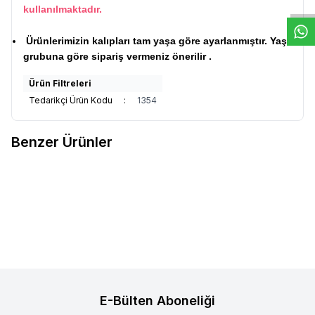
kullanılmaktadır.
Ürünlerimizin kalıpları tam yaşa göre ayarlanmıştır. Yaş
grubuna göre sipariş vermeniz önerilir .
Ürün Filtreleri
Tedarikçi Ürün Kodu
:
1354
Benzer Ürünler
Çocuk Tesettür Elbise Fistolu
Çocuk Tesettür Elbise Fistolu
Yeni
Yeni
Favorilere Ekle
Favorilere Ekle
Kat Kat Model Pembe
Kat Kat Model
%
21
%
21
1.899,90
TL
1.499,90
TL
1.899,90
TL
1.499,90
TL
E-Bülten Aboneliği