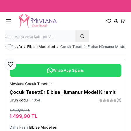
Ücretsiz kargo fırsatı -
2000 TL
üzeri siparişlerde
Favorilerim
Hesabım
Sepet
Paylaş
Ana Sayfa
Elbise Modelleri
Çocuk Tesettür Elbise Hümanur Model Ki
Favoriye Ekle
WhatsApp Sipariş
Mevlana Çocuk Tesettür
Çocuk Tesettür Elbise Hümanur Model Kiremit
Ürün Kodu:
T1354
(0)
1.799,90
TL
Sepete Ekle
1.499,90
TL
Daha Fazla
Elbise Modelleri