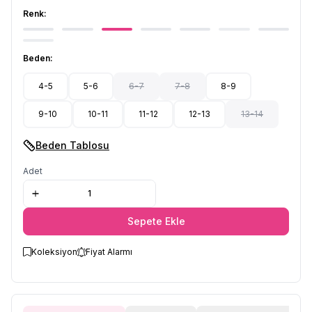
Renk:
Beden:
4-5
5-6
6-7
7-8
8-9
9-10
10-11
11-12
12-13
13-14
Beden Tablosu
Adet
Sepete Ekle
Koleksiyon
Fiyat Alarmı