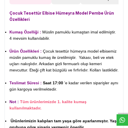
Çocuk Tesettür Elbise Hümeyra Model Pembe Ürün
Özellikleri
Kumaş Özelliği :
Müslin pamuklu kumaştan imal edilmiştir.
4 mevsim kullanılabilir.
Ürün Özellikleri :
Çocuk tesettür hümeyra model elbisemiz
müslin pamuklu kumaş ile üretilmiştir. Yakası, beli ve etek
uçları nakışlıdır. Arkadan gizli fermuarlı olup kemeri
mevcuttur. Eteği çift kat büzgülü ve fırfırlıdır. Kolları lastiklidir.
Teslimat Süresi :
Saat 17:00
'e kadar verilen siparişler aynı
gün kargoya verilmektedir.
W
h
t
s
a
p
p
D
e
s
e
H
a
t
t
Not :
Tüm ürünlerimizde 1. kalite kumaş
kullanılmaktadır.
Ürünlerimizin kalıpları tam yaşa göre ayarlanmıştır. Yaş
grubuna göre sipariş vermeniz önerilir .