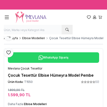
Ücretsiz kargo fırsatı -
2000 TL
üzeri siparişlerde
Favorilerim
Hesabım
Sepet
Paylaş
Ana Sayfa
Elbise Modelleri
Çocuk Tesettür Elbise Hümeyra Model 
Favoriye Ekle
WhatsApp Sipariş
Mevlana Çocuk Tesettür
Çocuk Tesettür Elbise Hümeyra Model Pembe
Ürün Kodu:
T1550
(0)
1.899,90
TL
Sepete Ekle
1.599,90
TL
Daha Fazla
Elbise Modelleri