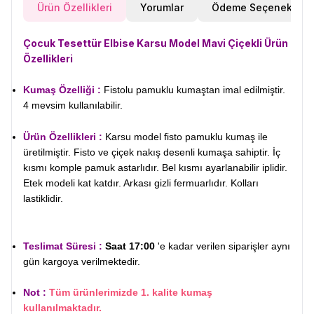
Ürün Özellikleri
Yorumlar
Ödeme Seçenekleri
Çocuk Tesettür Elbise Karsu Model Mavi Çiçekli
Ürün
Özellikleri
Kumaş Özelliği :
Fistolu pamuklu kumaştan imal edilmiştir.
4 mevsim kullanılabilir.
Ürün Özellikleri :
Karsu model fisto pamuklu kumaş ile
üretilmiştir. Fisto ve çiçek nakış desenli kumaşa sahiptir. İç
kısmı komple pamuk astarlıdır. Bel kısmı ayarlanabilir iplidir.
Etek modeli kat katdır. Arkası gizli fermuarlıdır. Kolları
lastiklidir.
Teslimat Süresi :
Saat 17:00
'e kadar verilen siparişler aynı
gün kargoya verilmektedir.
W
h
t
s
a
p
p
D
e
s
e
H
a
t
t
Not :
Tüm ürünlerimizde 1. kalite kumaş
kullanılmaktadır.