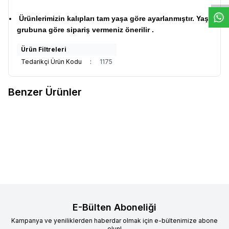
Ürünlerimizin kalıpları tam yaşa göre ayarlanmıştır. Yaş
grubuna göre sipariş vermeniz önerilir .
Ürün Filtreleri
Tedarikçi Ürün Kodu
:
1175
Benzer Ürünler
Çocuk Tesettür Elbise Fistolu
Çocuk Tesettür Elbise Fistolu
Yeni
Yeni
Favorilere Ekle
Favorilere Ekle
Kat Kat Model Pembe
Kat Kat Model
%
21
%
21
1.899,90
TL
1.499,90
TL
1.899,90
TL
1.499,90
TL
E-Bülten Aboneliği
Kampanya ve yeniliklerden haberdar olmak için e-bültenimize abone
olun!