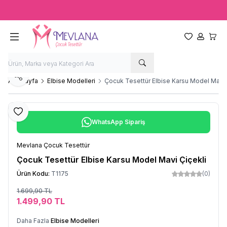
Ücretsiz kargo fırsatı -
2000 TL
üzeri siparişlerde
Favorilerim
Hesabım
Sepet
Paylaş
Ana Sayfa
Elbise Modelleri
Çocuk Tesettür Elbise Karsu Model Mavi 
Favoriye Ekle
WhatsApp Sipariş
Mevlana Çocuk Tesettür
Çocuk Tesettür Elbise Karsu Model Mavi Çiçekli
Ürün Kodu:
T1175
(0)
1.699,90
TL
Sepete Ekle
1.499,90
TL
Daha Fazla
Elbise Modelleri