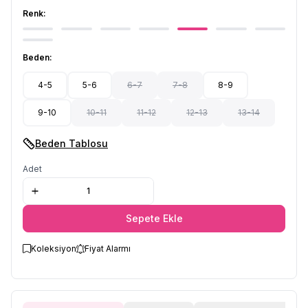
Renk:
Beden:
4-5
5-6
6-7
7-8
8-9
9-10
10-11
11-12
12-13
13-14
Beden Tablosu
Adet
Sepete Ekle
Koleksiyon
Fiyat Alarmı