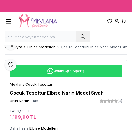
Ücretsiz kargo fırsatı -
2000 TL
üzeri siparişlerde
Favorilerim
Hesabım
Sepet
Paylaş
Ana Sayfa
Elbise Modelleri
Çocuk Tesettür Elbise Narin Model Siyah
Favoriye Ekle
WhatsApp Sipariş
Mevlana Çocuk Tesettür
Çocuk Tesettür Elbise Narin Model Siyah
Ürün Kodu:
T145
(0)
1.499,90
TL
Sepete Ekle
1.199,90
TL
Daha Fazla
Elbise Modelleri