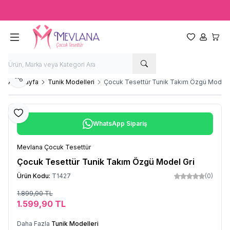
Ücretsiz kargo fırsatı -
2000 TL
üzeri siparişlerde
Favorilerim
Hesabım
Sepet
Paylaş
Ana Sayfa
Tunik Modelleri
Çocuk Tesettür Tunik Takım Özgü Model 
Favoriye Ekle
WhatsApp Sipariş
Mevlana Çocuk Tesettür
Çocuk Tesettür Tunik Takım Özgü Model Gri
Ürün Kodu:
T1427
(0)
1.899,90
TL
Sepete Ekle
1.599,90
TL
Daha Fazla
Tunik Modelleri