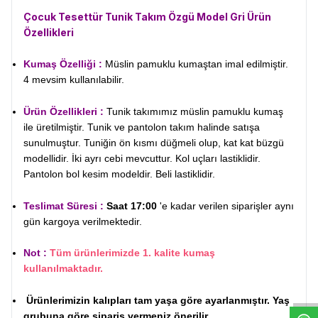
Çocuk Tesettür Tunik Takım Özgü Model Gri
Ürün
Özellikleri
Kumaş Özelliği :
Müslin pamuklu kumaştan imal edilmiştir.
4 mevsim kullanılabilir.
Ürün Özellikleri :
Tunik takımımız müslin pamuklu kumaş
ile üretilmiştir. Tunik ve pantolon takım halinde satışa
sunulmuştur. Tuniğin ön kısmı düğmeli olup, kat kat büzgü
modellidir. İki ayrı cebi mevcuttur. Kol uçları lastiklidir.
Pantolon bol kesim modeldir. Beli lastiklidir.
Teslimat Süresi :
Saat 17:00
'e kadar verilen siparişler aynı
gün kargoya verilmektedir.
Not :
Tüm ürünlerimizde 1. kalite kumaş
W
h
t
s
a
p
p
D
e
s
e
H
a
t
t
kullanılmaktadır.
Ürünlerimizin kalıpları tam yaşa göre ayarlanmıştır. Yaş
grubuna göre sipariş vermeniz önerilir .