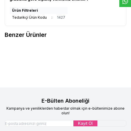
Ürün Filtreleri
Tedarikçi Ürün Kodu
:
1427
Benzer Ürünler
Çocuk Tesettür Tunik Takım
Çocuk Tesettür Tunik Takım
Yeni
Yeni
Favorilere Ekle
Favorilere Ekle
Umay Model Pudra
Umay Model Krem
%
15
%
15
1.999,90
TL
1.699,90
TL
1.999,90
TL
1.699,90
TL
E-Bülten Aboneliği
Kampanya ve yeniliklerden haberdar olmak için e-bültenimize abone
olun!
Kayıt Ol