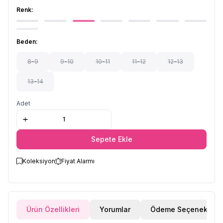
Renk:
Beden:
8-9
9-10
10-11
11-12
12-13
13-14
Adet
Sepete Ekle
Koleksiyon
Fiyat Alarmı
Ürün Özellikleri
Yorumlar
Ödeme Seçenekleri