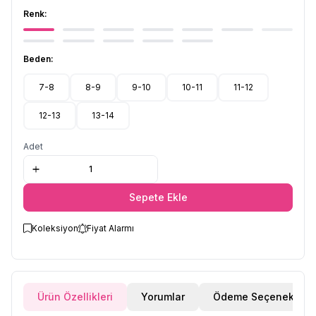
Renk:
Beden:
7-8
8-9
9-10
10-11
11-12
12-13
13-14
Adet
Sepete Ekle
Koleksiyon
Fiyat Alarmı
Ürün Özellikleri
Yorumlar
Ödeme Seçenekleri