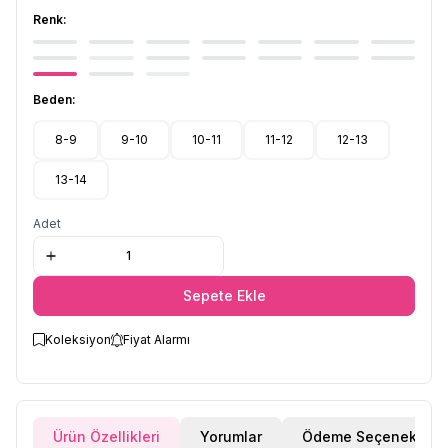
Renk:
Beden:
8-9
9-10
10-11
11-12
12-13
13-14
Adet
Sepete Ekle
Koleksiyon
Fiyat Alarmı
Ürün Özellikleri
Yorumlar
Ödeme Seçenekleri