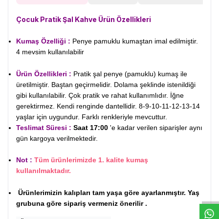
Çocuk Pratik Şal Kahve
Ürün Özellikleri
Kumaş Özelliği :
Penye pamuklu kumaştan imal edilmiştir.
4 mevsim kullanılabilir
Ürün Özellikleri :
Pratik şal penye (pamuklu) kumaş ile
üretilmiştir. Baştan geçirmelidir. Dolama şeklinde istenildiği
gibi kullanılabilir. Çok pratik ve rahat kullanımlıdır. İğne
gerektirmez. Kendi renginde dantellidir. 8-9-10-11-12-13-14
yaşlar için uygundur. Farklı renkleriyle mevcuttur.
Teslimat Süresi :
Saat 17:00
'e kadar verilen siparişler aynı
gün kargoya verilmektedir.
Not :
Tüm ürünlerimizde 1. kalite kumaş
W
h
t
s
a
p
p
D
e
s
e
H
a
t
t
kullanılmaktadır.
Ürünlerimizin kalıpları tam yaşa göre ayarlanmıştır. Yaş
grubuna göre sipariş vermeniz önerilir .