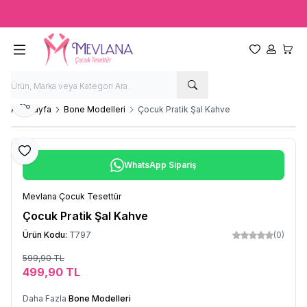
Ücretsiz kargo fırsatı -
2000 TL
üzeri siparişlerde
Favorilerim
Hesabım
Sepet
Paylaş
Ana Sayfa
Bone Modelleri
Çocuk Pratik Şal Kahve
Favoriye Ekle
WhatsApp Sipariş
Mevlana Çocuk Tesettür
Çocuk Pratik Şal Kahve
Ürün Kodu:
T797
(0)
599,90
TL
Sepete Ekle
499,90
TL
Daha Fazla
Bone Modelleri