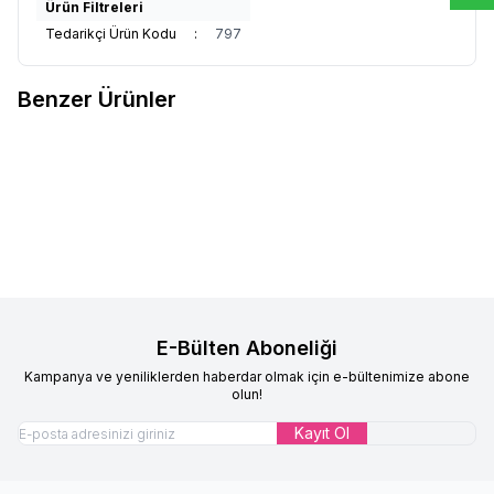
Ürün Filtreleri
Tedarikçi Ürün Kodu
:
797
Benzer Ürünler
Çocuk Pratik Eşarp Ecrin Model
Çocuk Pratik Eşarp Ecrin Model
Yeni
Yeni
Favorilere Ekle
Favorilere Ekle
Şeker Pembe
Siyah
%
17
%
17
599,90
TL
499,90
TL
599,90
TL
499,90
TL
E-Bülten Aboneliği
Kampanya ve yeniliklerden haberdar olmak için e-bültenimize abone
olun!
Kayıt Ol