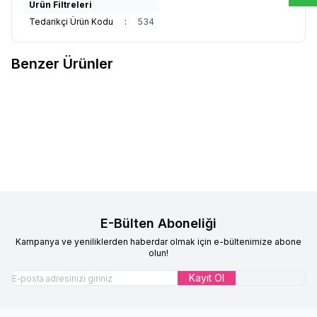
Ürün Filtreleri
Tedarikçi Ürün Kodu
:
534
Benzer Ürünler
Çocuk Pratik Eşarp Ecrin Model
Çocuk Pratik Eşarp Ecrin Model
Yeni
Yeni
Favorilere Ekle
Favorilere Ekle
Şeker Pembe
Siyah
%
17
%
17
599,90
TL
499,90
TL
599,90
TL
499,90
TL
E-Bülten Aboneliği
Kampanya ve yeniliklerden haberdar olmak için e-bültenimize abone
olun!
Kayıt Ol