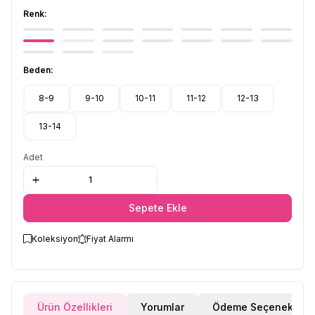
Renk:
Beden:
8-9
9-10
10-11
11-12
12-13
13-14
Adet
Sepete Ekle
Koleksiyon
Fiyat Alarmı
Ürün Özellikleri
Yorumlar
Ödeme Seçenekleri