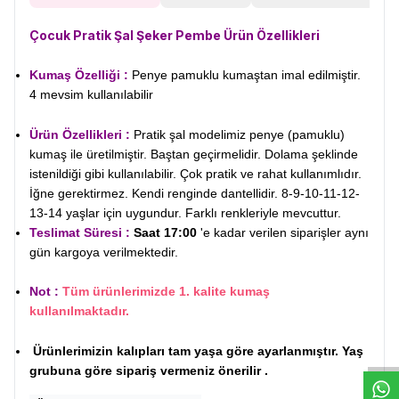
Çocuk Pratik Şal Şeker Pembe
Ürün Özellikleri
Kumaş Özelliği :
Penye pamuklu kumaştan imal edilmiştir.
4 mevsim kullanılabilir
Ürün Özellikleri :
Pratik şal modelimiz penye (pamuklu)
kumaş ile üretilmiştir. Baştan geçirmelidir. Dolama şeklinde
istenildiği gibi kullanılabilir. Çok pratik ve rahat kullanımlıdır.
İğne gerektirmez. Kendi renginde dantellidir. 8-9-10-11-12-
13-14 yaşlar için uygundur. Farklı renkleriyle mevcuttur.
Teslimat Süresi :
Saat 17:00
'e kadar verilen siparişler aynı
gün kargoya verilmektedir.
Not :
Tüm ürünlerimizde 1. kalite kumaş
W
h
t
s
a
p
p
D
e
s
e
H
a
t
t
kullanılmaktadır.
Ürünlerimizin kalıpları tam yaşa göre ayarlanmıştır. Yaş
grubuna göre sipariş vermeniz önerilir .