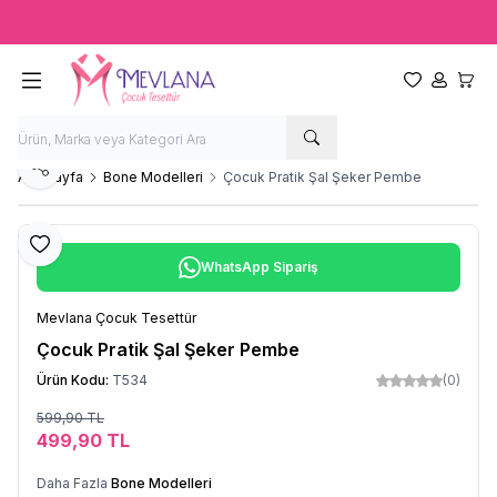
Ücretsiz kargo fırsatı -
2000 TL
üzeri siparişlerde
Favorilerim
Hesabım
Sepet
Paylaş
Ana Sayfa
Bone Modelleri
Çocuk Pratik Şal Şeker Pembe
Favoriye Ekle
WhatsApp Sipariş
Mevlana Çocuk Tesettür
Çocuk Pratik Şal Şeker Pembe
Ürün Kodu:
T534
(0)
599,90
TL
Sepete Ekle
499,90
TL
Daha Fazla
Bone Modelleri