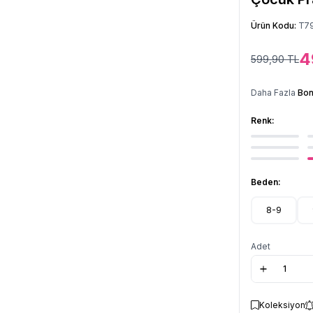
Ürün Kodu:
T7
4
599,90
TL
Daha Fazla
Bon
Renk:
Beden:
8-9
Adet
Koleksiyon