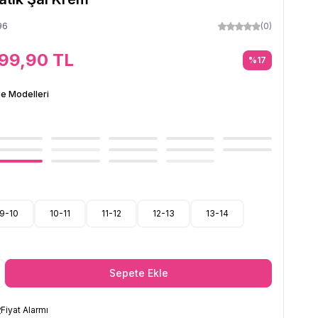
96
(0)
99,90
TL
%
17
e Modelleri
9-10
10-11
11-12
12-13
13-14
Sepete Ekle
Fiyat Alarmı