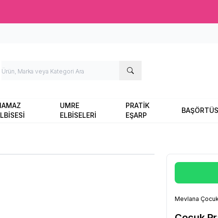
Ücretsiz kargo fırsatı -
2000 TL
üzeri siparişlerde
NAMAZ
UMRE
PRATİK
BAŞÖRTÜ
LBİSESİ
ELBİSELERİ
EŞARP
Mevlana Çocuk
Çocuk Pr