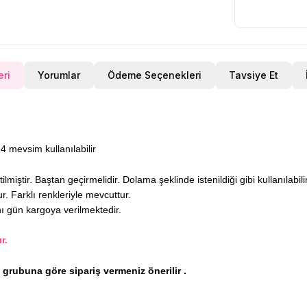
eri
Yorumlar
Ödeme Seçenekleri
Tavsiye Et
4 mevsim kullanılabilir
miştir. Baştan geçirmelidir. Dolama şeklinde istenildiği gibi kullanılabil
r. Farklı renkleriyle mevcuttur.
nı gün kargoya verilmektedir.
r.
ş grubuna göre sipariş vermeniz önerilir .