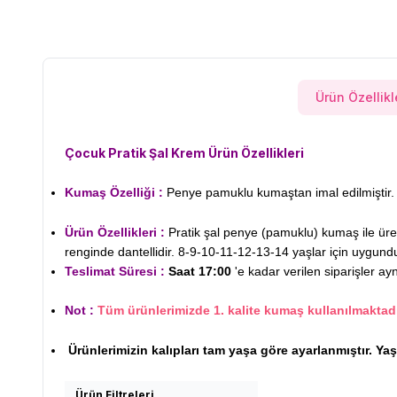
Ürün Özellikl
Çocuk Pratik Şal Krem
Ürün Özellikleri
Kumaş Özelliği :
Penye pamuklu kumaştan imal edilmiştir. 
Ürün Özellikleri :
Pratik şal penye (pamuklu) kumaş ile üretil
renginde dantellidir. 8-9-10-11-12-13-14 yaşlar için uygundu
Teslimat Süresi :
Saat 17:00
'e kadar verilen siparişler ay
Not :
Tüm ürünlerimizde 1. kalite kumaş kullanılmaktadı
Ürünlerimizin kalıpları tam yaşa göre ayarlanmıştır. Ya
Ürün Filtreleri