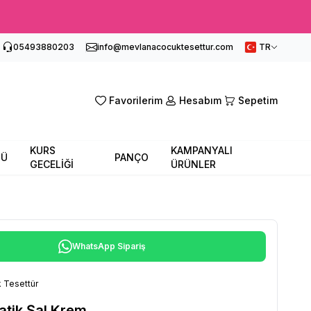
05493880203
info@mevlanacocuktesettur.com
TR
Favorilerim
Hesabım
Sepetim
KURS
KAMPANYALI
SÜ
PANÇO
GECELİĞİ
ÜRÜNLER
WhatsApp Sipariş
 Tesettür
atik Şal Krem