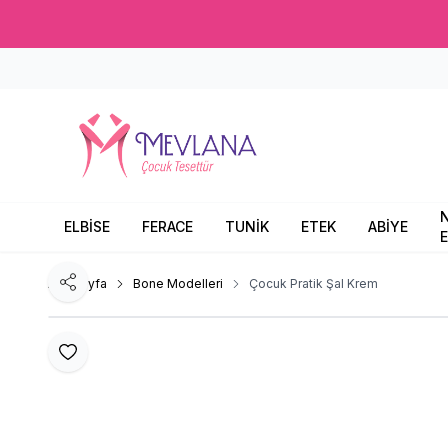
ELBİSE
FERACE
TUNİK
ETEK
ABİYE
E
Ana Sayfa
Bone Modelleri
Çocuk Pratik Şal Krem
Paylaş
Favoriye Ekle