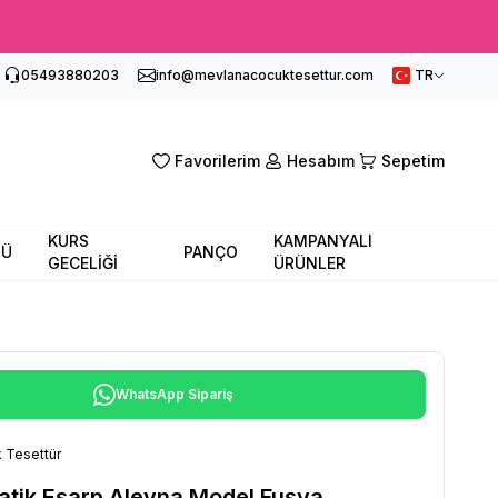
05493880203
info@mevlanacocuktesettur.com
TR
Favorilerim
Hesabım
Sepetim
KURS
KAMPANYALI
SÜ
PANÇO
GECELİĞİ
ÜRÜNLER
WhatsApp Sipariş
 Tesettür
atik Eşarp Aleyna Model Fuşya