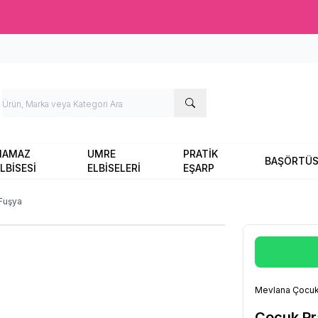
Ücretsiz kargo fırsatı -
2000 TL
üzeri siparişlerde
NAMAZ
UMRE
PRATİK
BAŞÖRTÜ
LBİSESİ
ELBİSELERİ
EŞARP
Fuşya
Mevlana Çocuk
Çocuk Pr