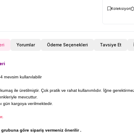
Koleksiyon
eri
Yorumlar
Ödeme Seçenekleri
Tavsiye Et
eri
4 mevsim kullanılabilir
maş ile üretilmiştir. Çok pratik ve rahat kullanımlıdır. İğne gerektirm
enkleriyle mevcuttur.
nı gün kargoya verilmektedir.
r.
ş grubuna göre sipariş vermeniz önerilir .