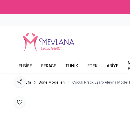
ELBİSE
FERACE
TUNİK
ETEK
ABİYE
E
Ana Sayfa
Bone Modelleri
Çocuk Pratik Eşarp Aleyna Model 
Paylaş
Favoriye Ekle