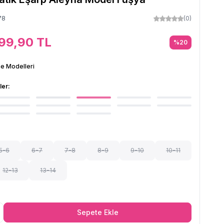
78
(0)
99,90
TL
%
20
e Modelleri
ler:
5-6
6-7
7-8
8-9
9-10
10-11
12-13
13-14
Sepete Ekle