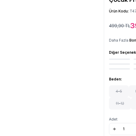
Ürün Kodu:
T4
3
499,90
TL
Daha Fazla
Bon
Diğer Seçenek
Beden:
4-5
11-12
Adet