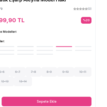
79
(0)
99,90
TL
%
20
e Modelleri
ler:
5-6
6-7
7-8
8-9
9-10
10-11
12-13
13-14
Sepete Ekle