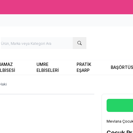
Ücretsiz kargo fırsatı -
2000 TL
üzeri siparişlerde
NAMAZ
UMRE
PRATİK
BAŞÖRTÜ
LBİSESİ
ELBİSELERİ
EŞARP
Haki
Mevlana Çocuk
Çocuk Pr