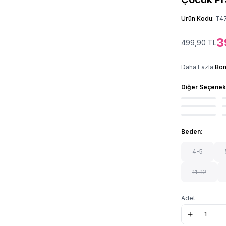
Ürün Kodu:
T4
3
499,90
TL
Daha Fazla
Bon
Diğer Seçenek
Beden:
4-5
11-12
Adet