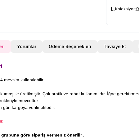
Koleksiyon
eri
Yorumlar
Ödeme Seçenekleri
Tavsiye Et
ri
4 mevsim kullanılabilir
maş ile üretilmiştir. Çok pratik ve rahat kullanımlıdır. İğne gerektirm
enkleriyle mevcuttur.
nı gün kargoya verilmektedir.
r.
ş grubuna göre sipariş vermeniz önerilir .