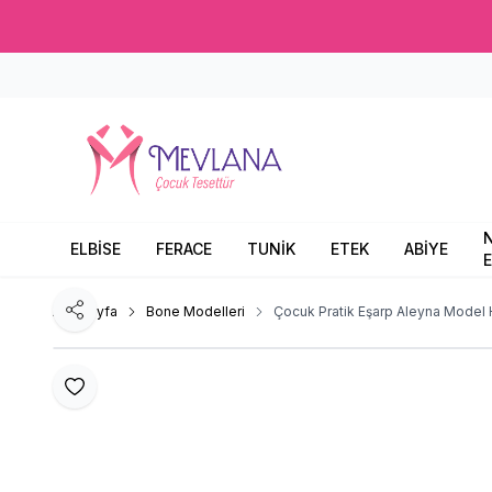
ELBİSE
FERACE
TUNİK
ETEK
ABİYE
E
Ana Sayfa
Bone Modelleri
Çocuk Pratik Eşarp Aleyna Model 
Paylaş
Favoriye Ekle