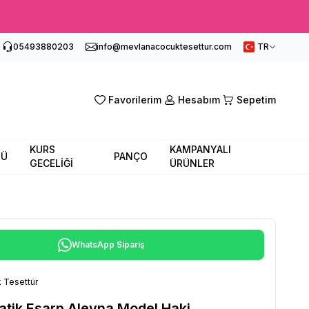
05493880203
info@mevlanacocuktesettur.com
TR
Favorilerim
Hesabım
Sepetim
KURS
KAMPANYALI
SÜ
PANÇO
GECELİĞİ
ÜRÜNLER
WhatsApp Sipariş
 Tesettür
atik Eşarp Aleyna Model Haki