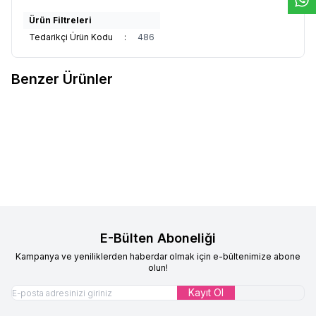
Ürün Filtreleri
Tedarikçi Ürün Kodu
:
486
Benzer Ürünler
Çocuk Pratik Eşarp Ecrin Model
Çocuk Pratik Eşarp Ecrin Model
Yeni
Yeni
Favorilere Ekle
Favorilere Ekle
Şeker Pembe
Siyah
%
17
%
17
599,90
TL
499,90
TL
599,90
TL
499,90
TL
E-Bülten Aboneliği
Kampanya ve yeniliklerden haberdar olmak için e-bültenimize abone
olun!
Kayıt Ol