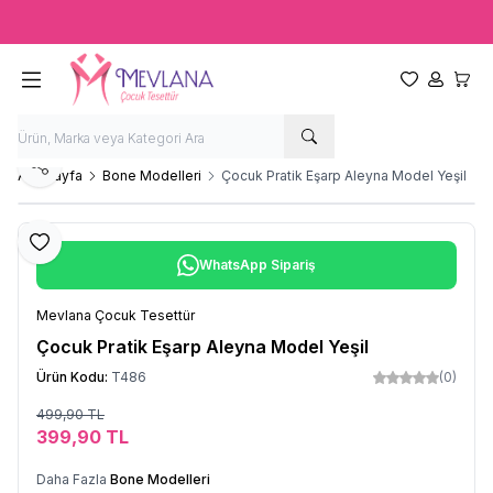
Ücretsiz kargo fırsatı -
2000 TL
üzeri siparişlerde
Favorilerim
Hesabım
Sepet
Paylaş
Ana Sayfa
Bone Modelleri
Çocuk Pratik Eşarp Aleyna Model Yeşil
Favoriye Ekle
WhatsApp Sipariş
Mevlana Çocuk Tesettür
Çocuk Pratik Eşarp Aleyna Model Yeşil
Ürün Kodu:
T486
(0)
499,90
TL
Sepete Ekle
399,90
TL
Daha Fazla
Bone Modelleri