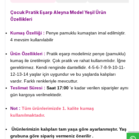
Çocuk Pratik Eşarp Aleyna Model Yeşil
Ürün
Özellikleri
Kumaş Özelliği :
Penye pamuklu kumaştan imal edilmiştir.
4 mevsim kullanılabilir
Ürün Özellikleri :
Pratik eşarp modelimiz penye (pamuklu)
kumaş ile üretilmiştir. Çok pratik ve rahat kullanımlıdır. İğne
gerektirmez. Kendi renginde dantellidir. 4-5-6-7-8-9-10-11-
12-13-14 yaşlar için uygundur ve bu yaşlarda kalıpları
vardır. Farklı renkleriyle mevcuttur.
Teslimat Süresi :
Saat 17:00
'e kadar verilen siparişler aynı
gün kargoya verilmektedir.
Not :
Tüm ürünlerimizde 1. kalite kumaş
W
h
t
s
a
p
p
D
e
s
e
H
a
t
t
kullanılmaktadır.
Ürünlerimizin kalıpları tam yaşa göre ayarlanmıştır. Yaş
grubuna göre sipariş vermeniz önerilir .