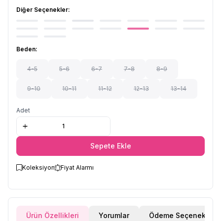
Diğer Seçenekler:
Beden:
4-5
5-6
6-7
7-8
8-9
9-10
10-11
11-12
12-13
13-14
Adet
Sepete Ekle
Koleksiyon
Fiyat Alarmı
Ürün Özellikleri
Yorumlar
Ödeme Seçenekleri