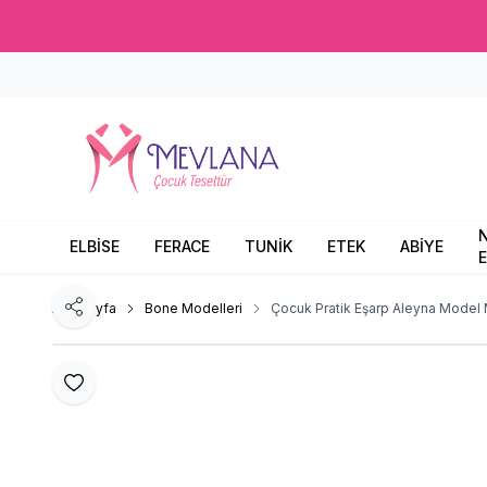
ELBİSE
FERACE
TUNİK
ETEK
ABİYE
E
Ana Sayfa
Bone Modelleri
Çocuk Pratik Eşarp Aleyna Model
Paylaş
Favoriye Ekle