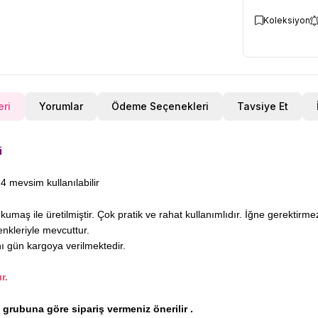
Koleksiyon
eri
Yorumlar
Ödeme Seçenekleri
Tavsiye Et
i
4 mevsim kullanılabilir
maş ile üretilmiştir. Çok pratik ve rahat kullanımlıdır. İğne gerektirm
enkleriyle mevcuttur.
nı gün kargoya verilmektedir.
r.
ş grubuna göre sipariş vermeniz önerilir .