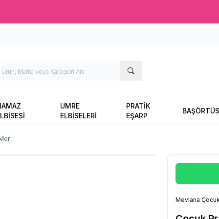
Ücretsiz kargo fırsatı -
2000 TL
üzeri siparişlerde
NAMAZ
UMRE
PRATİK
BAŞÖRTÜ
LBİSESİ
ELBİSELERİ
EŞARP
 Mor
Mevlana Çocuk
Çocuk Pr