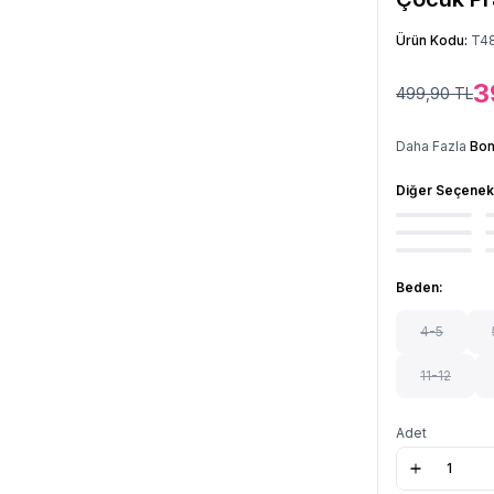
Ürün Kodu:
T4
3
499,90
TL
Daha Fazla
Bon
Diğer Seçenek
Beden:
4-5
11-12
Adet