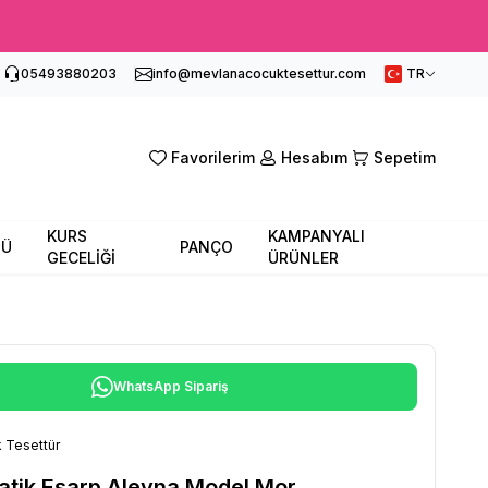
05493880203
info@mevlanacocuktesettur.com
TR
Favorilerim
Hesabım
Sepetim
KURS
KAMPANYALI
SÜ
PANÇO
GECELİĞİ
ÜRÜNLER
WhatsApp Sipariş
 Tesettür
atik Eşarp Aleyna Model Mor