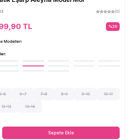
83
(0)
99,90
TL
%
20
e Modelleri
ler:
5-6
6-7
7-8
8-9
9-10
10-11
12-13
13-14
Sepete Ekle